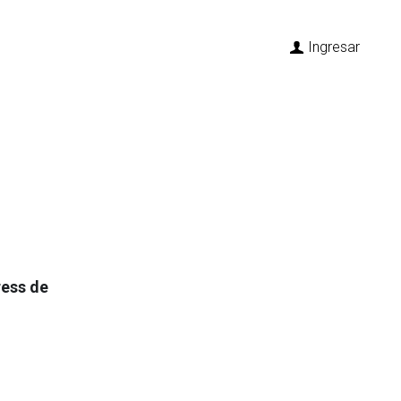
Ingresar
Ingresar
ress de