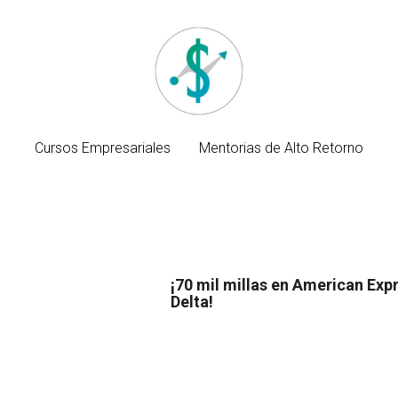
Cursos Empresariales
Cursos Empresariales
Mentorias de Alto Retorno
Mentorias de Alto Retorno
¡70 mil millas en American Exp
Delta!